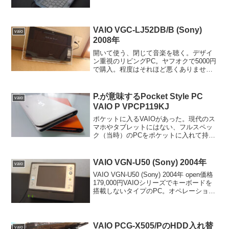
化。初代よりCPUのクロックが上がり
HDDも増え、扱えるメモリも128Mとなっ
たのが特徴で外見的には初代と同じ。
C1Rとの...
VAIO VGC-LJ52DB/B (Sony)
vaio
2008年
開いて使う、閉じて音楽を聴く。デザイ
ン重視のリビングPC。ヤフオクで5000円
で購入。程度はそれほど悪くありません
でしたがCPUがceleron550(2GHz)、メモ
リ１GB、300GのHDDにVistaOSとかなり
遅い。あまりにも遅いの...
P.が意味するPocket Style PC
vaio
VAIO P VPCP119KJ
ポケットに入るVAIOがあった。現代のス
マホやタブレットにはない、フルスペッ
ク（当時）のPCをポケットに入れて持ち
運ぶ。VAIO P VPCP119KJ 2010年ノート
PCの歴史は、常に「もっと小さく、もっ
と軽く」という欲望との戦いでした...
VAIO VGN-U50 (Sony) 2004年
vaio
VAIO VGN-U50 (Sony) 2004年 open価格
179,000円VAIOシリーズでキーボードを
搭載しないタイプのPC。オペレーション
をタッチパネルに割り切ったことにより
軽量(550g)という小型化が実現した
VAIO。当時は世...
VAIO PCG-X505/PのHDD入れ替
vaio