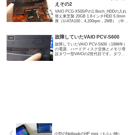
えその2
VAIO PCG-X505/Pの1.8inch_HDDの入れ
替え東芝製 20GB 1.8インチHDD 5.0mm
厚（U-ATA100，4,200rpm，2MB）（中
古）を1800円で購入しました。
故障していたVAIO PCV-S600
vaio
故障していたVAIO PCV-S600（1998年）
の電源、ハードディスク交換とメモリ増
設タワー型VAIOの2世代目です。タワー
型のVAIOはまだ数台未紹介のものがある
ので少し実家から持ち出して来まし
た。 久しぶりに起動させようとモニタ
ー接...
小型のNetbookのHP mini（もらい物）