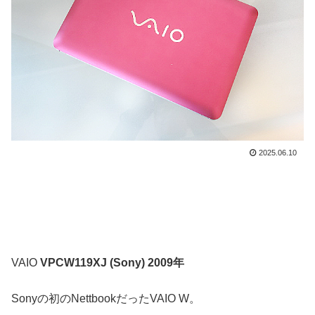
2025.06.10
VAIO
VPCW119XJ (Sony) 2009年
Sonyの初のNettbookだったVAIO W。