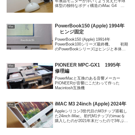
年液晶モニターが浮いてよう見えた半球
体型の独特なボディ構造のiMac G4 初
代iMacのブラウン管から初めてLCDに切
り替えた一体型。 前回紹介した2.5mm
ピン...
PowerBook150 (Apple) 1994年
Mac
ヒンジ固定
PowerBook150 (Apple) 19914年
PowerBook100シリーズ最終機。 初期
のPowerBookシリーズはヒンジと本体部
分が経年劣化や強度不足により亀裂が生
じてしまう場合があります。本機も液晶
パネルの後部プラスチッ...
PIONEER MPC-GX1 1995年
Mac
修理編
PowerMacと互換のある音響メーカー
PIONEERが音響にこだわって作った
Macintosh互換機
iMAC M3 24inch (Apple) 2024年
Mac
Appleシリコン3世代目のM3チップ搭載し
た24inch iMac。初代M1チップのimacを
購入したのが2021年末だったので3年ぶり
のマイナーチェンジモデル。 既にM2チ
ップのMacBookAirを使用していますがそ