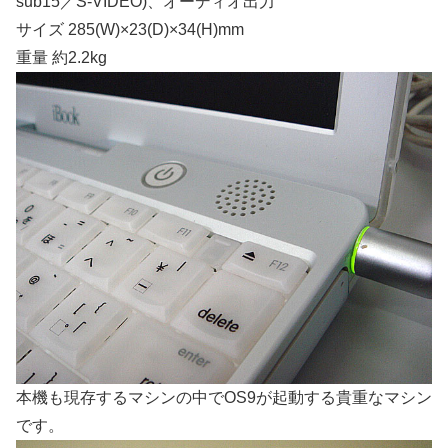
sub15／S-VIDEO)、オーディオ出力
サイズ 285(W)×23(D)×34(H)mm
重量 約2.2kg
本機も現存するマシンの中でOS9が起動する貴重なマシン
です。