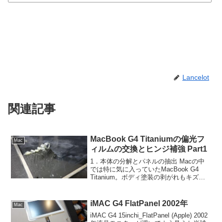
Lancelot
関連記事
MacBook G4 Titaniumの偏光フ
Mac
ィルムの交換とヒンジ補強 Part1
1．本体の分解とパネルの抽出 Macの中
では特に気に入っていたMacBook G4
Titanium。ボディ塗装の剥がれもキズも
なく良い状態ですが経年劣化により問題
が。 ぱっと見気になりませんが偏光フ
ィルムの変性が始まっています。 久し
iMAC G4 FlatPanel 2002年
Mac
ぶり...
iMAC G4 15inchi_FlatPanel (Apple) 2002