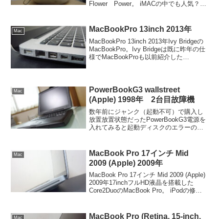
Flower Power。 iMACの中でも人気？な
のか結構高値で取引されていたのでダメ
元3,000円を入れておいたら落札できたマ
シン。丁重な包...
MacBookPro 13inch 2013年
Mac
MacBookPro 13inch 2013年Ivy Bridgeの
MacBookPro。Ivy Bridgeは既に昨年の仕
様でMacBookProも以前紹介した
VAIOPro13同様Haswell版がそろそろ出る
時期。この時期の購入は私は...
PowerBookG3 wallstreet
Mac
(Apple) 1998年 2台目故障機
数年前にジャンク（起動不可）で購入し
放置放置状態だったPowerBookG3電源を
入れてみると起動ディスクのエラーの
為、HDDの故障が大。PowerBookG3では
2世代目の流線形デザインがパネルや筐体
に見受けられます。IDEの2.5インチ...
MacBook Pro 17インチ Mid
Mac
2009 (Apple) 2009年
MacBook Pro 17インチ Mid 2009 (Apple)
2009年17inchフルHD液晶を搭載した
Core2DuoのMacBook Pro。 iPodの修理
後に同期を取るために出してきたので紹
介します。本機が登場したのが20...
MacBook Pro (Retina, 15-inch,
Mac