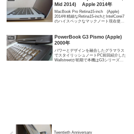
Mid 2014) Apple 2014年
MacBook Pro Retina15-inch (Apple)
2014年精細なRetina15-inchとIntelCorei7
のハイスペックなマックノート現在使用
しているのは15-inch, Mid 2009でスピー
ド的にはそれほど...
PowerBook G3 Pismo (Apple)
Mac
2000年
パワーとデザインを融合したグラマラス
でスタイリッシュノートPC前回紹介した
Wallstreetが初期で本機はG3シリーズの
完成型。Wallstreetを使ったらPismoもい
じりたくなり久しぶりに納戸から出して
きました。デザインはノートPC...
Twentieth Anniversary