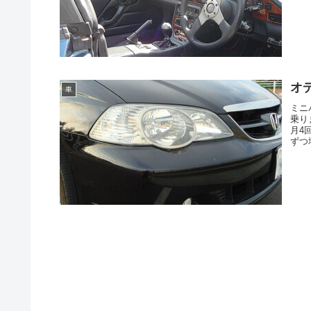
オデ
車
ミニ
乗り
月4
ずつ