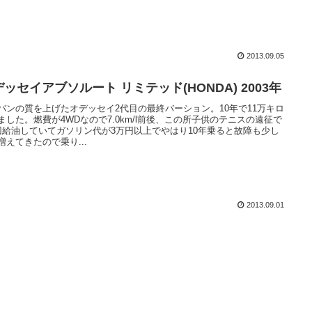
2013.09.05
ッセイアブソルート リミテッド(HONDA) 2003年
バンの質を上げたオデッセイ2代目の最終バーション。10年で11万キロ
ました。燃費が4WDなので7.0km/l前後、この所子供のテニスの遠征で
回給油していてガソリン代が3万円以上でやはり10年乗ると故障も少し
増えてきたので乗り...
2013.09.01