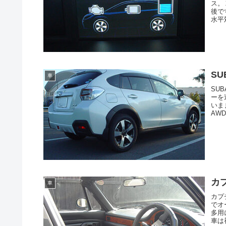
ス。
後で
水平対
SU
車
SU
ーを
いま
AWD
カプ
車
カプチ
でオ
多用
車は初