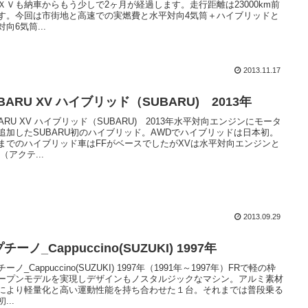
ＸＶも納車からもう少しで2ヶ月が経過します。走行距離は23000km前
す。今回は市街地と高速での実燃費と水平対向4気筒＋ハイブリッドと
向6気筒...
2013.11.17
BARU XV ハイブリッド（SUBARU) 2013年
BARU XV ハイブリッド（SUBARU) 2013年水平対向エンジンにモータ
追加したSUBARU初のハイブリッド。AWDでハイブリッドは日本初。
までのハイブリッド車はFFがベースでしたがXVは水平対向エンジンと
（アクテ...
2013.09.29
チーノ_Cappuccino(SUZUKI) 1997年
ーノ_Cappuccino(SUZUKI) 1997年（1991年～1997年）FRで軽の枠
ープンモデルを実現しデザインもノスタルジックなマシン。アルミ素材
により軽量化と高い運動性能を持ち合わせた１台。それまでは普段乗る
...