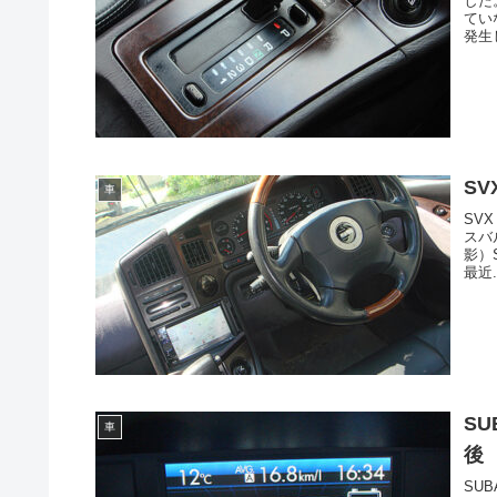
した
てい
発生し
SV
車
SVX
スバ
影）
最近.
SU
車
後
SU