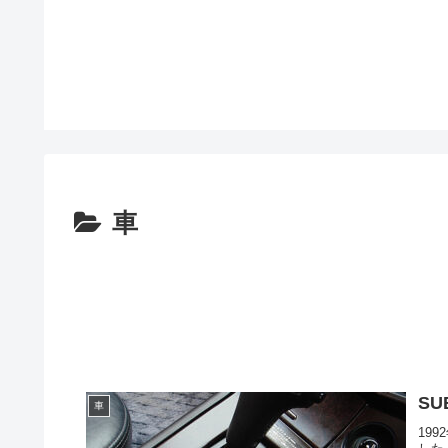
車
SU
車
19