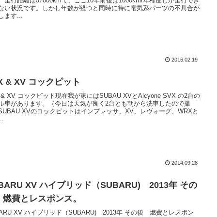
。走行距離は57000kmで、ここ10年前後は1000km/年程度しか走行でき
ない状況です。しかし年数が経つと同時に特に電気系パーツの不具合が
ます...
2016.02.19
X & XV コックピット
 & XV コックピット現在我が家にはSUBAU XVとAlcyone SVX の2台の
ル車があります。（今日は天気が良く2台とも朝から洗車したので撮
SUBAU XVのコックピットはインプレッサ、XV、レヴォーグ、WRXと
..
2014.09.28
BARU XV ハイブリッド（SUBARU) 2013年 その
 燃費とレスポンス。
BARU XV ハイブリッド（SUBARU) 2013年 その後 燃費とレスポン