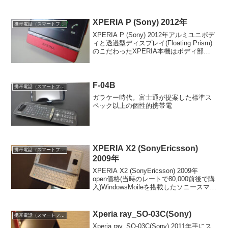
XPERIA P (Sony) 2012年
携帯電話（スマートフォン）
XPERIA P (Sony) 2012年アルミユニボデ
ィと透過型ディスプレイ(Floating Prism)
のこだわったXPERIA本機はボディ部を
アルミユニボディを使い軽量と質感が向
上したモデル。透明素材の部分(Floating
Pri...
F-04B
携帯電話（スマートフォン）
ガラケー時代。富士通が提案した標準ス
ペック以上の個性的携帯電
XPERIA X2 (SonyEricsson)
携帯電話（スマートフォン）
2009年
XPERIA X2 (SonyEricsson) 2009年
open価格(当時のレートで80,000前後で購
入)WindowsMoileを搭載したソニースマー
トフォンXPERIA X1のマイナーチェンジ
版です。
Xperia ray_SO-03C(Sony)
携帯電話（スマートフォン）
Xperia ray_SO-03C(Sony) 2011年手にス