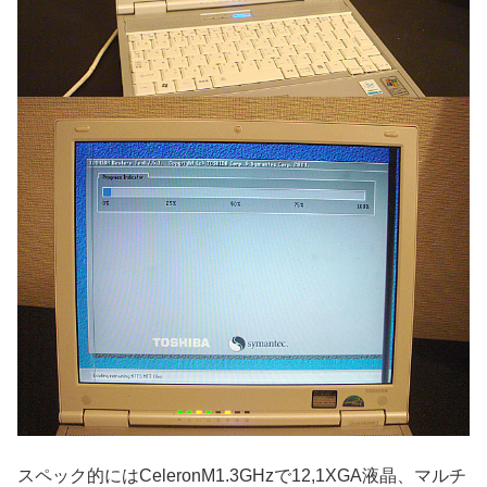
スペック的にはCeleronM1.3GHzで12,1XGA液晶、マルチ