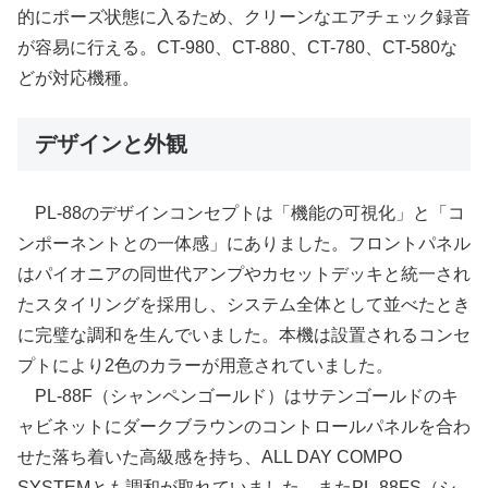
的にポーズ状態に入るため、クリーンなエアチェック録音
が容易に行える。CT-980、CT-880、CT-780、CT-580な
どが対応機種。
デザインと外観
PL-88のデザインコンセプトは「機能の可視化」と「コ
ンポーネントとの一体感」にありました。フロントパネル
はパイオニアの同世代アンプやカセットデッキと統一され
たスタイリングを採用し、システム全体として並べたとき
に完璧な調和を生んでいました。本機は設置されるコンセ
プトにより2色のカラーが用意されていました。
PL-88F（シャンペンゴールド）はサテンゴールドのキ
ャビネットにダークブラウンのコントロールパネルを合わ
せた落ち着いた高級感を持ち、ALL DAY COMPO
SYSTEMとも調和が取れていました。またPL-88FS（シ