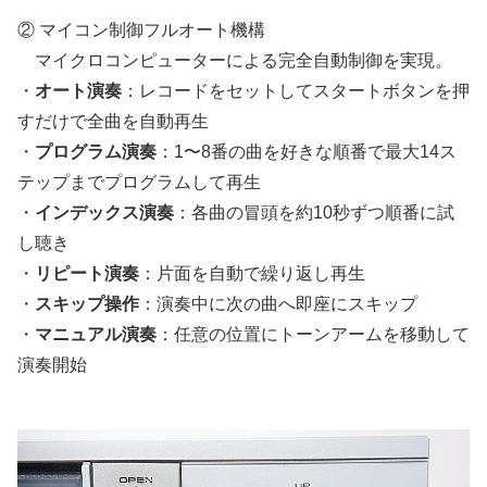
② マイコン制御フルオート機構
マイクロコンピューターによる完全自動制御を実現。
・
オート演奏
：レコードをセットしてスタートボタンを押
すだけで全曲を自動再生
・
プログラム演奏
：1〜8番の曲を好きな順番で最大14ス
テップまでプログラムして再生
・
インデックス演奏
：各曲の冒頭を約10秒ずつ順番に試
し聴き
・
リピート演奏
：片面を自動で繰り返し再生
・
スキップ操作
：演奏中に次の曲へ即座にスキップ
・
マニュアル演奏
：任意の位置にトーンアームを移動して
演奏開始