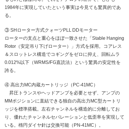
1984年に実現していたという事実は今見ても驚異的であ
る。
③ SHローター方式クォーツPLL DDモーター
ローターの支点と重心をほぼ一致させた「Stable Hanging
Rotor（安定吊り下げローター）」方式を採用。コアレス
＆スロットレス構造でコギングをゼロに抑え、回転ムラ
0.012%以下（WRMS/FG直読法）という驚異の安定性を
誇る。
④ 高出力MC内蔵カートリッジ（PC-41MC）
昇圧トランスやヘッドアンプを必要とせず、アンプの
MMポジションに直結できる独自の高出力MC型カートリ
ッジを標準搭載。左右チャンネルを構造的に分離してお
り、優れたチャンネルセパレーションと低歪率を実現して
いる。楕円ダイヤ針は交換可能（PN-41MC）。