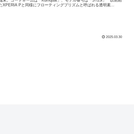
端末。コードネームは「Kumquat」、モデル番号は「ST25i」 以前紹
たXPERIA Pと同様にフローティングプリズムと呼ばれる透明素...
2025.03.30