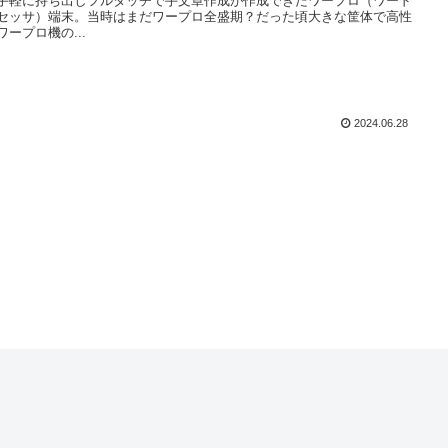
手軽に持ち出しフルタッチで手文章作成が作成できたワープロ（ワード
セッサ）端末。当時はまだワープロ全盛期？だった頃大きな筐体で高性
ワープロ機の...
2024.06.28