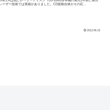
IONEERは既にレーザーディスク（LD-1000)を本機の発売1年前に発売
レーザー技術では実績がありました。CD規格自体がその応...
2012.06.15