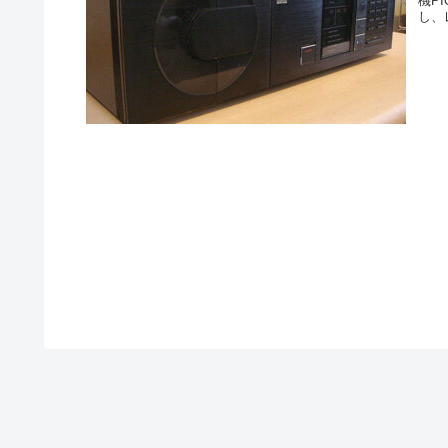
機P
し、