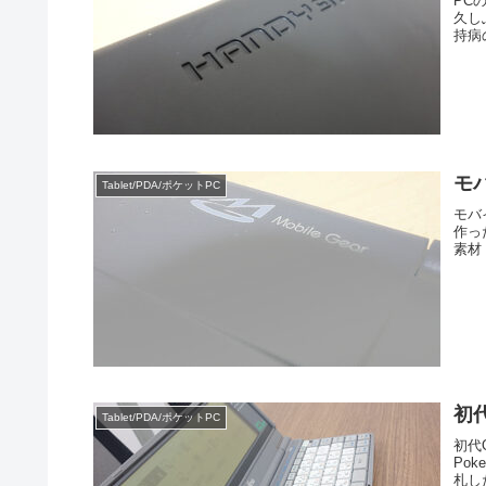
PC
久し
持病
Tablet/PDA/ポケットPC
モバイ
作っ
素材
初代
Tablet/PDA/ポケットPC
初代
Po
札し