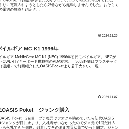
のPC-98HA。前回起動させたのがブログのログから2013年1月でした。
ぶりに電源入れようとしたら残念ながら起動しませんでした。おそらく
の電源の故障と想定さ...
2024.11.23
モバイルギア MC-K1 1996年
ルギア MobileGear MC-K1 (NEC) 1996年初代モバイルギア。NECが
たQWERTYキーボード搭載機のPDA端末。 9632外観はプラスチック
（濃紺）で前回紹介したOASISPocketより若干大きい。 現...
2024.11.07
OASIS Poket ジャンク購入
OASIS Poket 2台目 プチ復元ヤフオクを眺めていたら初代OASIS
ketジャンクが目に止まり、入札者がいなかったのでダメ元で1回だけ入
たら落札できた個体。到着してそのまま放置状態でやっと開封。ジャン